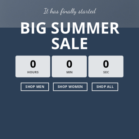
It has finally started
BIG SUMMER
SALE
0
0
0
HOURS
MIN
SEC
SHOP MEN
SHOP WOMEN
SHOP ALL