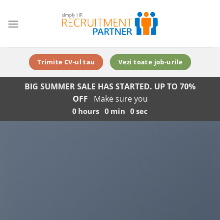
Skip
to
content
Trimite CV-ul tau
Vezi toate job-urile
BIG SUMMER SALE HAS STARTED. UP TO 70%
OFF
Make sure you
0
hours
0
min
0
sec