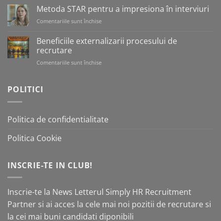
STAR
Metoda STAR pentru a impresiona în interviuri
pentru
Comentariile sunt închise
pentru
a
Metoda
evalua
STAR
Beneficiile externalizarii procesului de
candidații
pentru
recrutare
în
a
interviuri
Comentariile sunt închise
pentru
impresiona
Beneficiile
în
externalizarii
interviuri
POLITICI
procesului
de
recrutare
Politica de confidentialitate
Politica Cookie
INSCRIE-TE IN CLUB!
Inscrie-te la News Letterul Simply HR Recruitment
Partner si ai acces la cele mai noi pozitii de recrutare si
la cei mai buni candidati diponibili