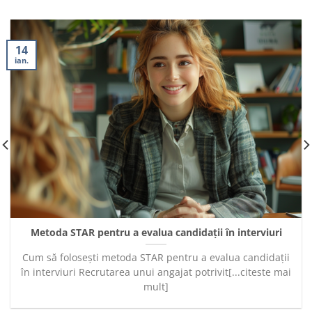
14
ian.
Metoda STAR pentru a evalua candidații în interviuri
Cum să folosești metoda STAR pentru a evalua candidații
în interviuri Recrutarea unui angajat potrivit[...citeste mai
mult]